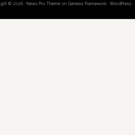
ight © 2026 ·
News Pro Theme
on
Genesis Framework
·
WordPress
·