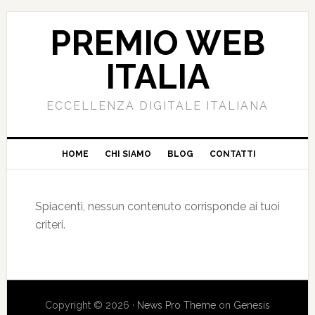
PREMIO WEB
ITALIA
ECCELLENZA DIGITALE ITALIANA
HOME
CHI SIAMO
BLOG
CONTATTI
Spiacenti, nessun contenuto corrisponde ai tuoi
criteri.
Copyright © 2026 ·
News Pro Theme
on
Genesis