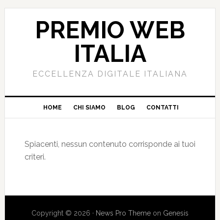
PREMIO WEB
ITALIA
ECCELLENZA DIGITALE ITALIANA
HOME
CHI SIAMO
BLOG
CONTATTI
Spiacenti, nessun contenuto corrisponde ai tuoi
criteri.
Copyright © 2026 ·
News Pro Theme
on
Genesis