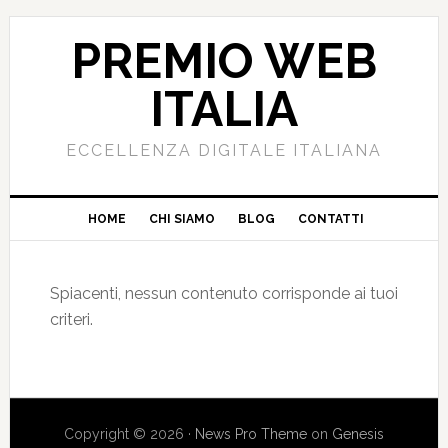
PREMIO WEB
ITALIA
ECCELLENZA DIGITALE ITALIANA
HOME
CHI SIAMO
BLOG
CONTATTI
Spiacenti, nessun contenuto corrisponde ai tuoi
criteri.
Copyright © 2026 ·
News Pro Theme
on
Genesis