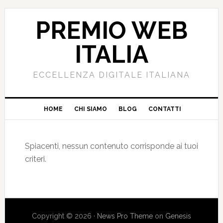
PREMIO WEB
ITALIA
ECCELLENZA DIGITALE ITALIANA
HOME
CHI SIAMO
BLOG
CONTATTI
Spiacenti, nessun contenuto corrisponde ai tuoi
criteri.
Copyright © 2026 ·
News Pro Theme
on
Genesis