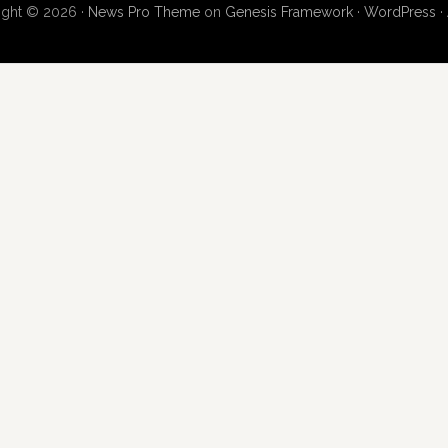
ight © 2026 ·
News Pro Theme
on
Genesis Framework
·
WordPress
·