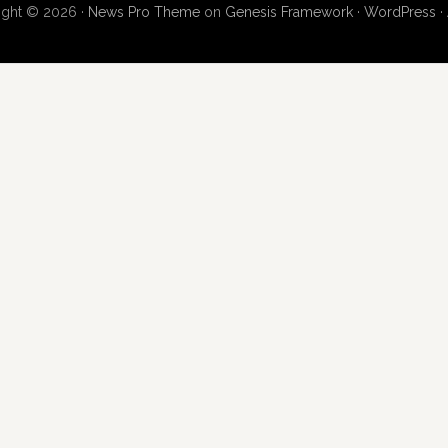
ight © 2026 ·
News Pro Theme
on
Genesis Framework
·
WordPress
·