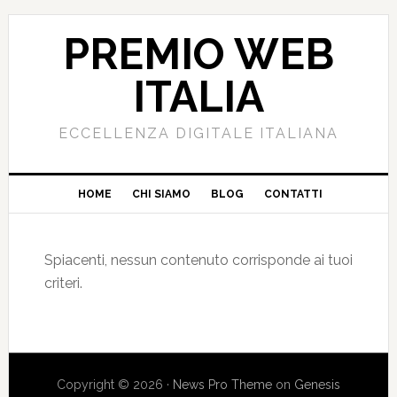
PREMIO WEB
ITALIA
ECCELLENZA DIGITALE ITALIANA
HOME
CHI SIAMO
BLOG
CONTATTI
Spiacenti, nessun contenuto corrisponde ai tuoi
criteri.
Copyright © 2026 ·
News Pro Theme
on
Genesis