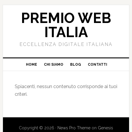
PREMIO WEB
ITALIA
ECCELLENZA DIGITALE ITALIANA
HOME
CHI SIAMO
BLOG
CONTATTI
Spiacenti, nessun contenuto corrisponde ai tuoi
criteri.
Copyright © 2026 ·
News Pro Theme
on
Genesis