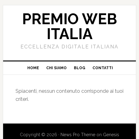
PREMIO WEB
ITALIA
ECCELLENZA DIGITALE ITALIANA
HOME
CHI SIAMO
BLOG
CONTATTI
Spiacenti, nessun contenuto corrisponde ai tuoi
criteri.
Copyright © 2026 ·
News Pro Theme
on
Genesis