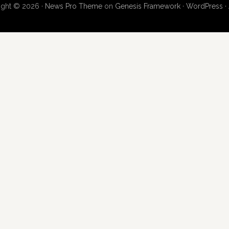
ight © 2026 ·
News Pro Theme
on
Genesis Framework
·
WordPress
·