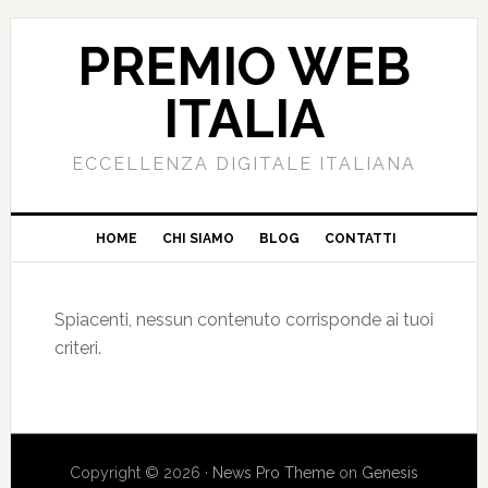
PREMIO WEB
ITALIA
ECCELLENZA DIGITALE ITALIANA
HOME
CHI SIAMO
BLOG
CONTATTI
Spiacenti, nessun contenuto corrisponde ai tuoi
criteri.
Copyright © 2026 ·
News Pro Theme
on
Genesis