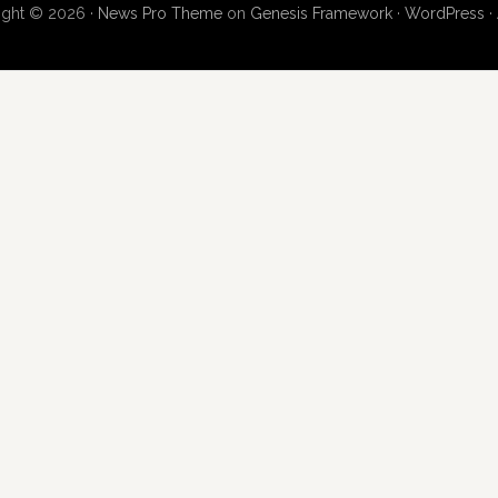
ight © 2026 ·
News Pro Theme
on
Genesis Framework
·
WordPress
·