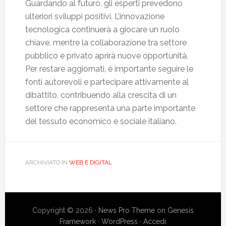
Guardando al futuro, gli esperti prevedono
ulteriori sviluppi positivi. L’innovazione
tecnologica continuerà a giocare un ruolo
chiave, mentre la collaborazione tra settore
pubblico e privato aprirà nuove opportunità.
Per restare aggiornati, è importante seguire le
fonti autorevoli e partecipare attivamente al
dibattito, contribuendo alla crescita di un
settore che rappresenta una parte importante
del tessuto economico e sociale italiano.
ARCHIVIATO IN:
WEB E DIGITAL
Copyright © 2026 ·
News Pro Theme
on
Genesis
Framework
·
WordPress
·
Accedi